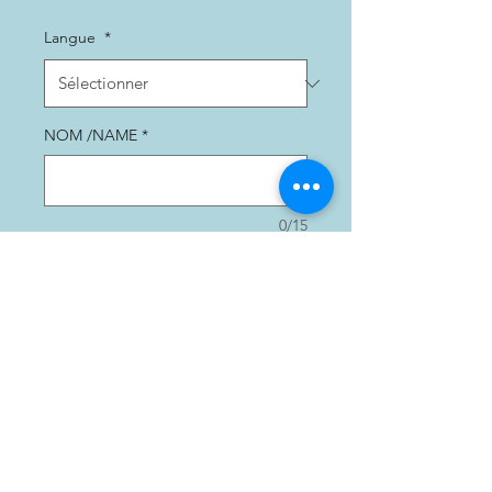
Langue
*
NOM /NAME
*
0/15
Quantité
*
Ajouter au panier
Coffret
PERSONNALISABLEplus
élaboré de 6 morceaux